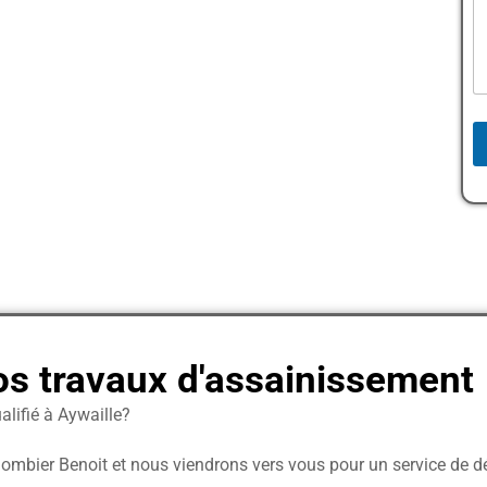
*
l
r
é
a
p
g
h
r
o
a
n
p
e
h
T
T
e
e
x
x
t
t
*
os travaux d'assainissement
lifié à Aywaille?
lombier Benoit et nous viendrons vers vous pour un service de 