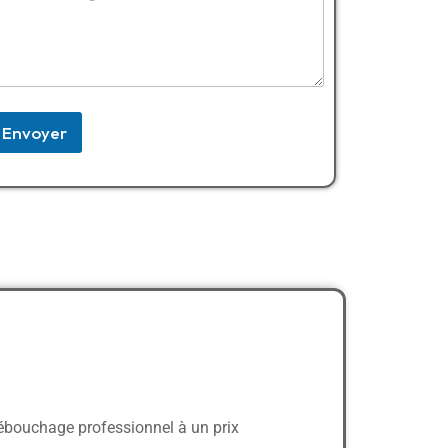
S
t
a
t
e
Envoyer
s
+
1
débouchage professionnel à un prix