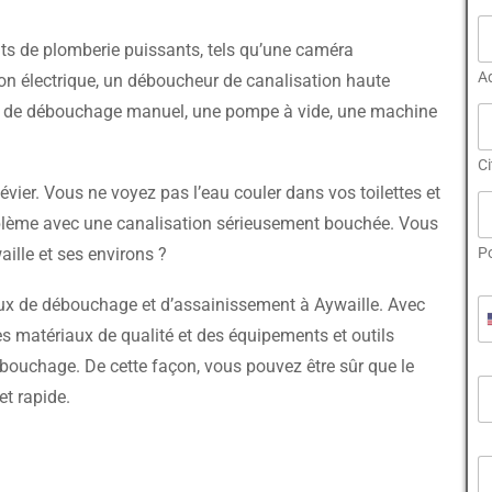
s
e
ts de plomberie puissants, tels qu’une caméra
T
A
é
on électrique, un déboucheur de canalisation haute
l
t de débouchage manuel, une pompe à vide, une machine
é
p
h
Ci
o
évier. Vous ne voyez pas l’eau couler dans vos toilettes et
n
blème avec une canalisation sérieusement bouchée. Vous
e
T
P
ille et ses environs ?
é
l
A
T
ux de débouchage et d’assainissement à Aywaille. Avec
é
d
é
p
d
s matériaux de qualité et des équipements et outils
l
h
r
bouchage. De cette façon, vous pouvez être sûr que le
é
o
e
E
p
n
s
et rapide.
h
e
s
a
o
e
i
n
T
P
l
e
é
a
*