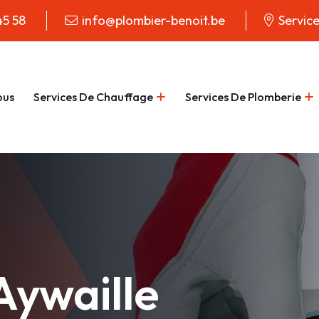
45 58
info@plombier-benoit.be
Servic
ous
Services De Chauffage
Services De Plomberie
ywaille