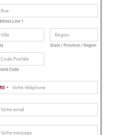
ddress Line 1
ty
State / Province / Region
ostal Code
U
n
i
m
t
e
d