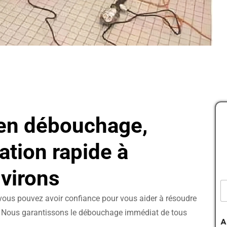
 en débouchage,
ation rapide à
nvirons
A
N
d
o
d
 vous pouvez avoir confiance pour vous aider à résoudre
r
. Nous garantissons le débouchage immédiat de tous
*
e
A
s